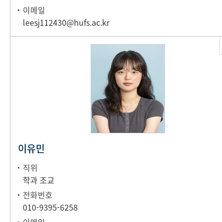
이메일
leesj112430@hufs.ac.kr
이유민
직위
학과 조교
전화번호
010-9395-6258