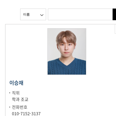
이승재
직위
학과 조교
전화번호
010-7152-3137