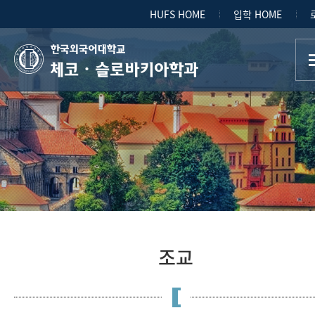
HUFS HOME
입학 HOME
체코ㆍ슬로바키아학과
조교