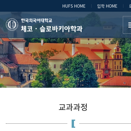
HUFS HOME
입학 HOME
체코ㆍ슬로바키아학과
교과과정