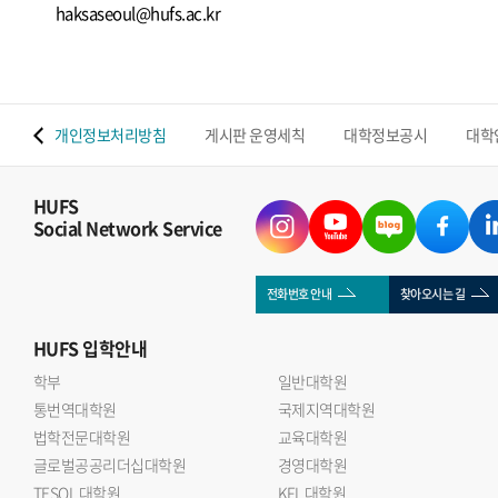
haksaseoul@hufs.ac.kr
 맵
개인정보처리방침
게시판 운영세칙
대학정보공시
대학
HUFS
Social Network Service
전화번호 안내
찾아오시는 길
HUFS
입학안내
학부
일반대학원
통번역대학원
국제지역대학원
법학전문대학원
교육대학원
글로벌공공리더십대학원
경영대학원
TESOL 대학원
KFL 대학원