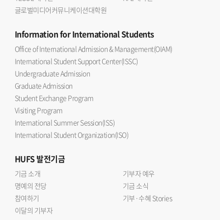
글로벌미디어커뮤니케이션대학원
Information
for International Students
Office of International Admission & Management(OIAM)
International Student Support Center(ISSC)
Undergraduate Admission
Graduate Admission
Student Exchange Program
Visiting Program
International Summer Session(ISS)
International Student Organization(ISO)
HUFS
발전기금
기금 소개
기부자 예우
명예의 전당
기금 소식
참여하기
기부·수혜 Stories
이달의 기부자