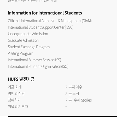
Information
for International Students
Office of International Admission & Management(OIAM)
International Student Support Center(ISSC)
Undergraduate Admission
Graduate Admission
Student Exchange Program
Visiting Program
International Summer Session(ISS)
International Student Organization(ISO)
HUFS
발전기금
기금 소개
기부자 예우
명예의 전당
기금 소식
참여하기
기부·수혜 Stories
-
이달의 기부자