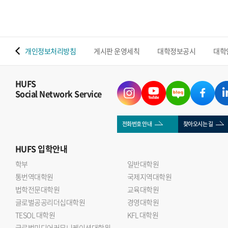
 맵
개인정보처리방침
게시판 운영세칙
대학정보공시
대학
HUFS
Social Network Service
전화번호 안내
찾아오시는 길
HUFS
입학안내
학부
일반대학원
통번역대학원
국제지역대학원
법학전문대학원
교육대학원
글로벌공공리더십대학원
경영대학원
TESOL 대학원
KFL 대학원
글로벌미디어커뮤니케이션대학원