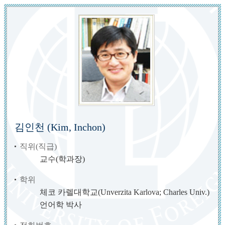
김인천 (Kim, Inchon)
직위(직급)
교수(학과장)
학위
체코 카렐대학교(Unverzita Karlova; Charles Univ.)
언어학 박사