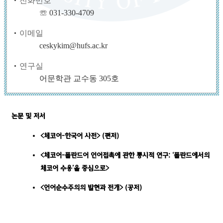
전화번호
☏ 031-330-4709
이메일
ceskykim@hufs.ac.kr
연구실
어문학관 교수동 305호
논문 및 저서
<
체코어
-
한국어 사전
> (
편저
)
<
체코어
-
폴란드어 언어접촉에 관한 통시적 연구
: ‘
폴란드에서의
체코어 수용
’
을 중심으로
>
<
언어순수주의의 발현과 전개
> (
공저
)