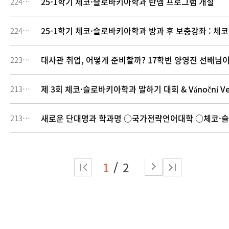
25-1학기 체코·슬로바키아학과 탄뎀 프로그램 개설
224594
25-1학기 체코·슬로바키아학과 방과 후 보충강좌 : 체
224112
대사관 취업, 어떻게 준비할까? 17학번 양영진 선배님
223561
제 3회 체코·슬로바키아학과 말하기 대회 & Vánoční Več
213944
새로운 단대명과 학과명 ○국가전략언어대학 ○체코·
213603
1
2