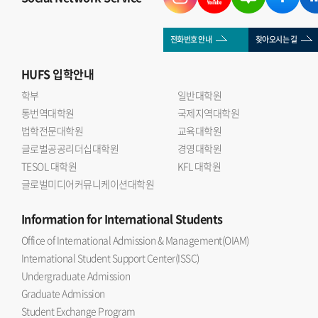
근정포장을 각각 수훈했으며, 김태성 교수는 대통령 표창을
받았다. 또한 이재원 교수, 이종오 교수, Maria Joao Amaral
전화번호 안내
찾아오시는 길
교수, Finn Harvor 교수는 교육부장관 표창을 수상했다.강기훈
HUFS
입학안내
총장은 우리 대학의 발전을 위해 헌신해 주신 교수님들께 깊이
감사드린다 며 앞으로도 본교를 향한 변함없는 관심과 애정을
학부
일반대학원
통번역대학원
부탁드린다 고 말했다.이날 행사에는 홍종명 교무처장이 함께
국제지역대학원
법학전문대학원
교육대학원
참석했다.출처 : HUFS Today
글로벌공공리더십대학원
경영대학원
TESOL 대학원
KFL 대학원
글로벌미디어커뮤니케이션대학원
Information
for International Students
Office of International Admission & Management(OIAM)
International Student Support Center(ISSC)
Undergraduate Admission
Graduate Admission
Student Exchange Program