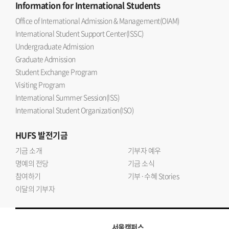
Information
for International Students
Office of International Admission & Management(OIAM)
International Student Support Center(ISSC)
Undergraduate Admission
Graduate Admission
Student Exchange Program
Visiting Program
International Summer Session(ISS)
International Student Organization(ISO)
HUFS
발전기금
기금 소개
기부자 예우
명예의 전당
기금 소식
참여하기
기부·수혜 Stories
이달의 기부자
서울캠퍼스