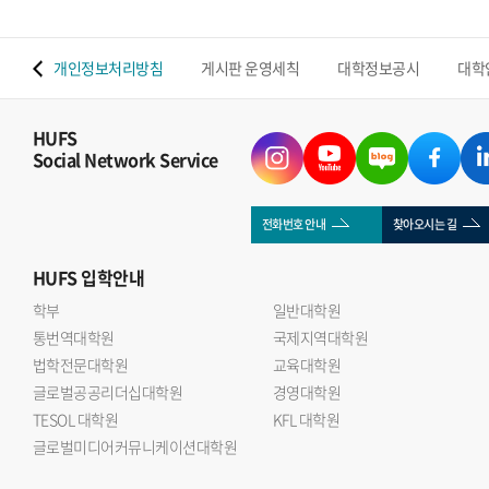
 맵
개인정보처리방침
게시판 운영세칙
대학정보공시
대학
HUFS
Social Network Service
전화번호 안내
찾아오시는 길
HUFS
입학안내
학부
일반대학원
통번역대학원
국제지역대학원
법학전문대학원
교육대학원
글로벌공공리더십대학원
경영대학원
TESOL 대학원
KFL 대학원
글로벌미디어커뮤니케이션대학원