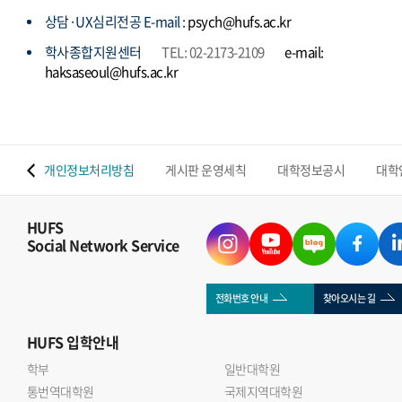
상담·UX심리전공 E-mail :
psych@hufs.ac.kr
학사종합지원센터
TEL: 02-2173-2109
e-mail:
haksaseoul@hufs.ac.kr
 맵
개인정보처리방침
게시판 운영세칙
대학정보공시
대학
HUFS
Social Network Service
전화번호 안내
찾아오시는 길
HUFS
입학안내
학부
일반대학원
통번역대학원
국제지역대학원