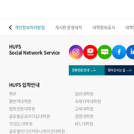
 맵
개인정보처리방침
게시판 운영세칙
대학정보공시
대학
HUFS
Social Network Service
전화번호 안내
찾아오시는 길
HUFS
입학안내
학부
일반대학원
통번역대학원
국제지역대학원
법학전문대학원
교육대학원
글로벌공공리더십대학원
경영대학원
TESOL 대학원
KFL 대학원
글로벌미디어커뮤니케이션대학원