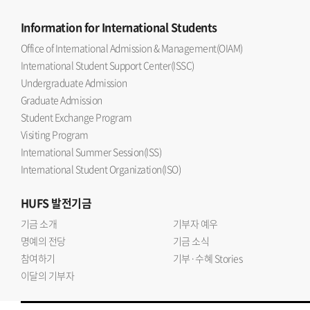
Information
for International Students
Office of International Admission & Management(OIAM)
International Student Support Center(ISSC)
Undergraduate Admission
Graduate Admission
Student Exchange Program
Visiting Program
International Summer Session(ISS)
International Student Organization(ISO)
HUFS
발전기금
기금 소개
기부자 예우
명예의 전당
기금 소식
참여하기
기부·수혜 Stories
이달의 기부자