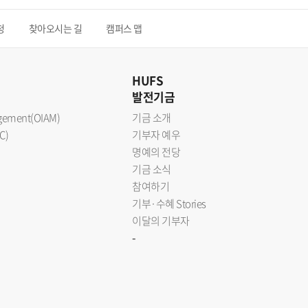
청
찾아오시는 길
캠퍼스 맵
HUFS
발전기금
nagement(OIAM)
기금 소개
C)
기부자 예우
명예의 전당
기금 소식
참여하기
기부·수혜 Stories
이달의 기부자
-