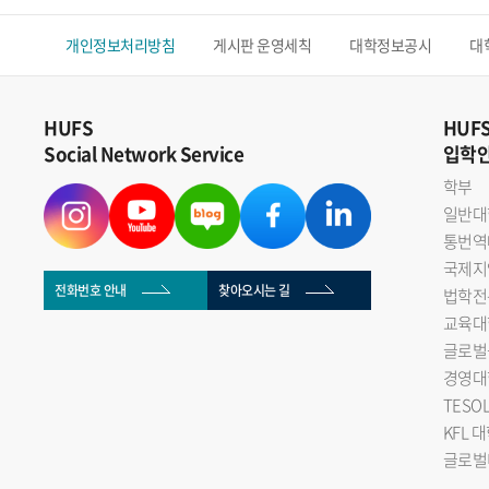
개인정보처리방침
게시판 운영세칙
대학정보공시
대
HUFS
HUF
Social Network Service
입학
학부
일반대
통번역
국제지
전화번호 안내
찾아오시는 길
법학전
교육대
글로벌
경영대
TESO
KFL 
글로벌