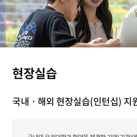
현장실습
국내ㆍ해외 현장실습(인턴십) 지