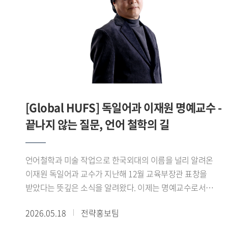
연구팀은 실제 임상 및 의료 현장에서 활용 가능한 의료기기
개발과 상용화를 추진할 계획이다.우 교수는 의료용 RF
하드웨어 분야에서 높은 전문성과 독창성을 갖춘 연구자로,
의료영상의 해상도와 정밀도를 향상시키는 핵심 기술 개발에
기여하고 있다. 특히 융합 연구 역량을 기반으로 MRI 하드웨어
원천기술 연구를 수행하고 있으며, 이는 국내에서는 비교적
연구 사례가 드문 분야로 학문적 희소성과 미래 성장 가능성이
[Global HUFS] 독일어과 이재원 명예교수 -
높은 영역으로 평가받고 있다.이번 연구에는
끝나지 않는 질문, 언어 철학의 길
대구경북첨단의료산업진흥재단 최욱수 박사와 이대목동병원
이효정 교수가 함께하여 공동으로 연구를 수행할 예정이다.
언어철학과 미술 작업으로 한국외대의 이름을 널리 알려온
이재원 독일어과 교수가 지난해 12월 교육부장관 표창을
받았다는 뜻깊은 소식을 알려왔다. 이제는 명예교수로서
후학을 양성하며 연구와 예술 활동에 발자취를 남기고 싶다는
2026.05.18
전략홍보팀
이재원 교수로부터 희망찬 포부를 들어보았다.- 교육부 주관