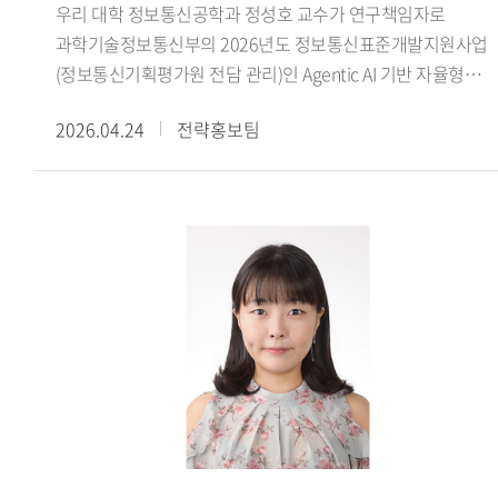
우리 대학 정보통신공학과 정성호 교수가 연구책임자로
찾으려는 시도입니다. 헤라클레이토스는 세계가 끊임없이
과학기술정보통신부의 2026년도 정보통신표준개발지원사업
변화한다고 보았고, 그 변화 속에 질서를 부여하는 원리를
(정보통신기획평가원 전담 관리)인 Agentic AI 기반 자율형
로고스(logos) 라고 불렀습니다. 저는 헤라클레이토스의
네트워크 과제와 피지컬 AI 표준전문연구실 과제에 선정되었다
로고스 개념을 출발점으로 삼아 서양 언어철학 전체의 흐름을
2026.04.24
전략홍보팀
주관연구개발기관(한국외대) 연구책임자(정성호)로 추진하게
하나의 사상적 계보로 다시 읽어보는 작업을 진행했습니다.
될 Agentic AI 기반 자율형 네트워크 과제는 올해 4월부터
쉽게 말해 서양 철학에서 언어와 세계의 관계를 어떻게 이해해
2030년 12월까지 5년간 수행되고, 핵심 공동연구개발기관
왔는가 라는 긴 역사를 하나의 뿌리에서 다시 정리한
(한국외대) 연구책임자(정성호)로 추진하게 될 피지컬 AI
연구입니다.- 이번 수상이 교수님의 언어철학 연구에 미친
표준전문연구실 과제는 올해 4월부터 2033년 12월까지 8년간
영향은 무엇입니까? - 이번 수상은 연구를 마무리했다기보다
한국전자통신연구원(주관) 등과 함께 수행하며, 두 과제의 총
앞으로 더 깊이 탐구해야 할 과제가 남아 있음을 일깨워 준
사업비는 약 69억 규모이다.Agentic AI 기반 자율형 네트워크
계기가 됐습니다. 앞으로는 고대 그리스 철학자들의 언어
과제에서는 다중 AI Agent 시스템이 디바이스 엣지 클라우드를
개념을 보다 체계적으로 정리하고, 이를 중세와 근대의 언어
포함하는 차세대 통신 네트워크 전 구간에서 자율적으로
사상과 연결하는 작업을 계속해 나갈 예정입니다. 특히 언어가
환경을 인지하고, 추론 계획 실행 학습 협업하는 Agentic AI
단순한 의사소통의 도구를 넘어 인간이 세계를 이해하고
기반 종단간 완전 자율형 네트워크 표준 기술을 개발한다.
해석하는 방식과 어떻게 연결되는지 장기적인 연구 주제로
피지컬 AI 표준전문연구실 과제에서는 국제표준화기구의
삼고자 합니다. 매년 몇 편의 논문과 학술대회 발표를 통해
정책위원회 대응 활동을 통해 피지컬 AI 분야 표준화 의제를
이러한 연구를 조금씩 축적해 나갈 생각입니다. 더불어 그동안