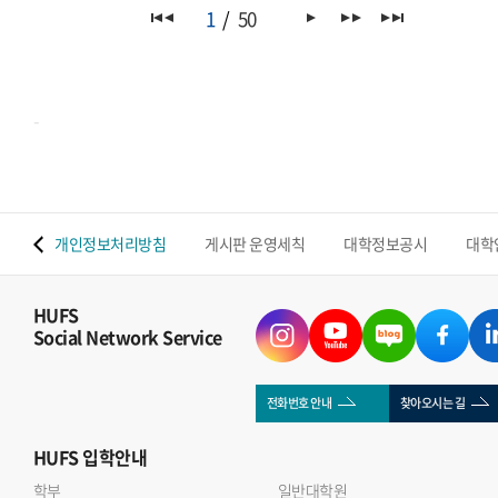
마련되어, 양국 청년들이 디지털 시대 한 스페인 청년 협력과
1
50
인터뷰는 아래 Global HUFS 봄호 E-book을 통해서도
진로의 미래 를 주제로 스페인어로 심도 있는 토론을 진행했다.
확인하실 수 있습니다(p.16-17)https://e-
서울 신라호텔에서 열린 이번 세션에는 국내 대학 스페인어
book.hufs.ac.kr/20260401_131128/
전공 학부 및 대학원생과 한국에서 수학 중인 스페인 국적
-
대학생 등 총 21명이 참여하였다. 참가자들은 ▲양국 청년이
공동으로 추진할 수 있는 협력 프로젝트 ▲물리적 이동 없이
이루어지는 상호 이해와 디지털 교류의 가능성과 한계 ▲AI와
노동시장 변화 속에서 요구되는 새로운 경력 모델을 중심으로
 맵
개인정보처리방침
게시판 운영세칙
대학정보공시
대학
활발한 논의를 펼쳤다. 특히, 우리 대학 학부 및 대학원생들이
다수 선발되어 적극적으로 참여하며 국제 무대에서 존재감을
보였다.참가자들은 유학 및 해외 경험을 바탕으로 AI 시대에
HUFS
Social Network Service
필요한 역량과 기술 변화의 기회와 한계를 균형 있게
공유하였다. 특히 디지털 교류의 장점과 함께 문화 이해의 한계,
직업 구조 변화에 대한 우려가 제기되었으며, 청년 교류 확대를
전화번호 안내
찾아오시는 길
위한 디지털 플랫폼 구축, 장학 지원 확대, 정책적 대응 필요성
HUFS
입학안내
등 구체적인 발전 과제도 도출되었다.좌장을 맡은 송예림
학부
교수는 이번 라운드테이블은 양국 정부 기관이 청년 협력의
일반대학원