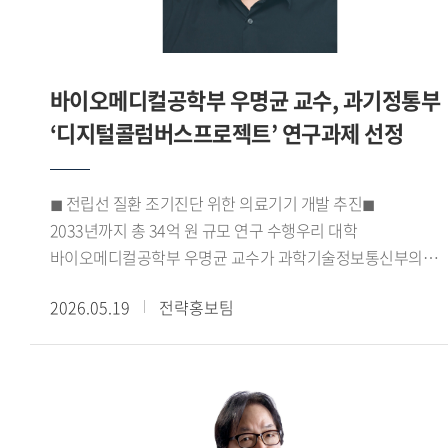
네트워크를 확대하고 상호 문화 이해를 바탕으로 교육 섹터 간
특색 있는 국제교류협력 운영이 이루어져야 한다 고 의견을
밝혀 관심을 모았다.
바이오메디컬공학부 우명균 교수, 과기정통부
‘디지털콜럼버스프로젝트’ 연구과제 선정
◼ 전립선 질환 조기진단 위한 의료기기 개발 추진◼
2033년까지 총 34억 원 규모 연구 수행우리 대학
바이오메디컬공학부 우명균 교수가 과학기술정보통신부의
2026년도 정보통신 방송기술개발사업
2026.05.19
전략홍보팀
디지털콜럼버스프로젝트 과제 연구책임자로 선정되었다.
우명균 교수가 연구책임자로 수행하는 이번 과제는 2026년
4월부터 2033년 12월까지 8년간 진행되며, 총 사업비는 약
34억 원 규모이다.선정된 연구과제는 전립선 질환의
조기진단을 목표로 하는 의료기기 개발 연구로, 남성의
건강수명 연장과 삶의 질 향상에 기여하는 것을 목표로 한다.