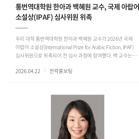
통번역대학원 한아과 백혜원 교수, 국제 아랍
선점하고, 주요 표준화 그룹 신설을 통한 오피니언 리더로
진행해 온 연구들을 종합하여 언어철학사 라는 보다 체계적인
소설상(IPAF) 심사위원 위촉
활동하며, 피지컬 AI 관련 핵심 기술 표준 개발을 통한
저술로 정리하는 것도 중요한 목표 가운데 하나입니다. -
국제표준화 주도권 확보 및 한국의 영향력 확대를 추진한다.
교수님은 평소 굵직한 미술대전에서 수상하는 등 미술 작업도
정성호 교수는 현재 우리 대학원 원장 및 과학기술정통부 ICT
활발히 해오셨습니다. 1980년 한국외국어대학교 그림촌
우리 대학 통번역대학원 한아과 백혜원 교수가 2026년 국제
국제 표준화 명장으로 활동하고 있으며, 인공지능과
동아리에서 그림을 시작했으니 거의 45년 정도 작업해온
아랍어 소설상(International Prize for Arabic Fiction, IPAF)
통신네트워크의 융합을 통한 지능형 네트워크 표준화 부문에서
셈입니다. 솔직히 학부 재학시절에는 공부보다는 그림에
심사위원으로 위촉되어 전 심사 과정에 참여했다. 백 교수는
차세대 전문가 양성을 위한 멘토링과 국제표준화 대응 전략
미쳐있다시피 했습니다. 방학이면 일주일 넘게 스케치 여행을
활발한 심사 활동을 통해 우리 대학의 국제적 위상을 높이는 데
수립 및 국가 ICT 표준화 정책 자문 등도 진행하고 있다.
다녔고, 10여 년간의 독일 유학 시절에도 꾸준히 그림을
2026.04.22
전략홍보팀
기여했다.국제 아랍어 소설상은 아랍 부커상 으로 불리는
그렸습니다. 귀국 후에는 그림촌 졸업생들을 모아서 프러시안
아랍권 최고 권위의 문학상으로, 지난 한 해 동안 아랍권에서
블루 라는 모임을 만들어 해마다 인사동에서 그룹전을 하고
출판된 173권의 아랍어 소설을 대상으로 1년에 걸친 세 차례의
있습니다. 지금도 시간이 있을 때마다 들판으로 스케치를
심사를 통해 수상작을 선정한다. 2026년 수상작은 알제리 작가
떠납니다. 들판을 거닐면서 작품구상을 하고, 연구논문 구상도
사이드 카띠비(Saeed Khatibi)의 『삶의 흐름을 거슬러
합니다. 임진강, 강화도, 교동도, 신도, 시도, 장봉도, 북한산
(Struggling Against the Current of Life)』로, 지난 4월 9일
근처, 한강 어귀, 인천의 북성포구, 만석부두, 화수부두 등을
비대면 방식으로 최종 발표 및 시상식이 진행됐다.이번 심사는
즐겨 찾으며 머릿속에 떠오르는 대로 작품을 구상합니다.
당초 아랍에미리트(UAE) 아부다비에서 개최될 예정이었으나,
자유가 제 작업의 원천이지요. 그러다 8년 전