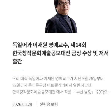
고마운 인연이었고, 제가 교육자로 지금에 이르기까지 많이
도와주셨습니다. 그래서 지금도 학생들에게 동기부여가 되길
바라며 제 이야기를 많이 들려줍니다. - 교수님은 최근 수년간
최우수 수준의 강의 평가를 꾸준히 기록해오셨습니다. 학생들
교육에 있어 중요하게 생각하는 부분은 무엇입니까?최근
수년간 최우수 수준의 강의 평가를 기록해왔습니다만,
독일어과 이재원 명예교수, 제14회
처음부터 강의 평가가 최우수는 아니었습니다. 제 강의 평가는
2020년 전과 후로 나뉜다고 봅니다. 우리 태국어학과에서는
한국창작문화예술공모대전 금상 수상 및 저서
교수가 언어학은 물론 지역학 강의도 함께 합니다. 제가
출간
태국에서 보낸 10년을 토대로 수업을 진행했는데, 지적
호기심이 강한 학생들에게 다소 부족하지 않을까 늘
자문했습니다. 그래서 첫 연구년을 맞았을 때 싱가포르
우리 대학 독일어과 이재원 명예교수가 지난 5월 26일부터
국립대학교에서 동남아시아 지역학 석사 학위를 취득했습니다.
29일까지 동대문구청 아트갤러리에서 열린 제14회
그때 새로운 시야가 열렸습니다. 그동안은 교수 입장의 저만
한국창작문화예술공모대전 에서 작품 「부산 남항」(20F)으
있었다면, 다시 학생의 입장으로 돌아가 교수님들을 바라보며
금상을 수상했다.이재원 교수에게 부산 남항은 단순한 풍경이
2026.05.29
전략홍보팀
저의 부족한 점을 깨닫고 어떤 수업을 할지 지침을 세우게 된
아니라 시간과 감정이 머무는 공간이다. 그는 이번 작품에서
겁니다. 이후 어떤 과목을 맡든 철저히 수업 준비를 하고,