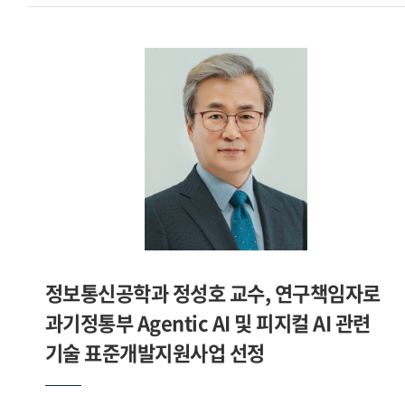
학술연구지원사업 우수성과 50선 에 선정돼 최교진
교육부장관 표창을 수상하셨습니다. 소감을 들려주십시오.지난
10여 년간 약 50편의 텍스트언어학과 수사학, 번역학 및 화용
관련 저 역서와 논문을 집필했습니다. 대표적인 저서로는
텍스트언어학사. 연대기학에서 메타히스토리오그라피로 , 조신
박사(서강대)와 공동저술한 텍스트중심 번역학 등이 있습니다.
2024년 6월에는 한국연구재단 중견연구자에 선정돼 10년간
연구지원을 받게 됐고, 연구 테마는 언어철학사입니다. 이를
발판으로 매해 5편 정도의 언어철학 분야의 연구발표를 해왔고
2025년 12월에 그간 발표한 언어철학사 관련 연구논문들의
성과를 인정받아 2025년 교육부 학술연구지원사업 우수성과
50선 에 선정됐습니다. 수상 소식을 듣고 연구를 향한 제 노력
정보통신공학과 정성호 교수, 연구책임자로
인정받았다는 사실에 매우 기뻤습니다. 또 그동안 꾸준히
과기정통부 Agentic AI 및 피지컬 AI 관련
진행해 온 언어철학 연구가 의미 있게 평가받았다는 점에서 큰
격려가 되었습니다. - 교육부장관 표창을 수상한 연구내용을
기술 표준개발지원사업 선정
소개해 주십시오.이 연구는 서양 언어철학이 어디에서
시작되었는지 고대 철학자 헤라클레이토스의 언어관에서