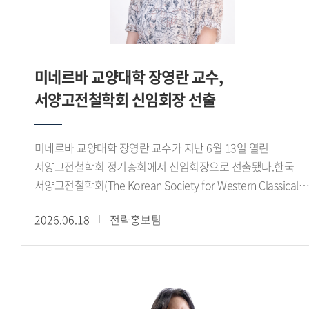
개발 적용하고 연구한 교수법을 학생들에게 적용하는 등
실질적인 성과를 냈기 때문이 아닐까 합니다. 또 홍보실장,
태국학과 학과장, 특수외국어교육진흥원 부원장 등 주요
보직을 거치며 대학 발전에 이바지해온 점을 좋게
미네르바 교양대학 장영란 교수,
봐주셨으리라 예상합니다. - 교수님은 우리 한국외대
서양고전철학회 신임회장 선출
동문이기도 합니다. 한국외대는 교수님에게 어떤 의미입니까?
저는 태국어과 98학번 동문입니다. 학창시절 외국어 공부에
흥미가 있었는데, 집안 형편이 어려워 진로 고민이 많았습니다.
미네르바 교양대학 장영란 교수가 지난 6월 13일 열린
다행히 한국외대에 장학생으로 입학했고 좋은 교수님들을 만나
서양고전철학회 정기총회에서 신임회장으로 선출됐다.한국
학업에 집중할 수 있었습니다. 그러다 대학 4학년 때 우리
서양고전철학회(The Korean Society for Western Classical
대학에 교환교수로 오신 태국인 교수님이 유학을
Philosophy)는 고대 그리스 철학, 헬레니즘 철학 및 고대 후기
제안해주셨습니다. 집안 형편을 생각하면 유학은 너무
2026.06.18
전략홍보팀
철학 등 서양고전철학 전반에 대해 연구하고 국내
먼일이었습니다. 그런 사정을 털어놓았더니 교수님이 저와
고대철학연구자들의 학술 교류 및 후속세대 양성을 위해
저희 어머니와 만나 밤새 이야기를 나누며 설득해주셨어요.
노력하는 학술단체이다.
그렇게 교수님 덕분에 태국 유학을 떠나 석사와 박사과정을
마쳤습니다. 유학 기간 내내 교수님이 저를 딸처럼 잘
챙겨주셨고요. 돌이켜보면 한국외대에서 만난 모든 분이