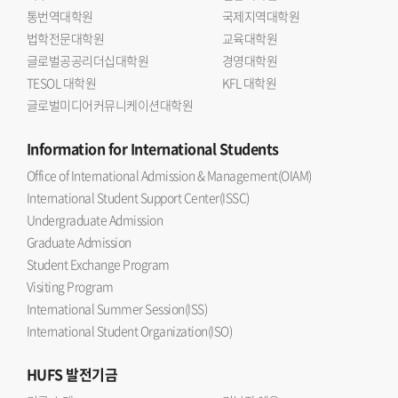
통번역대학원
국제지역대학원
중요성에 주목하고 있음을 보여주는 자리 라며 디지털 전환과
법학전문대학원
교육대학원
AI 시대라는 변화 속에서 한국과 스페인의 청년들이 서로
글로벌공공리더십대학원
경영대학원
소통하고 협력의 가능성을 모색했다는 점에서 큰 의의가 있다
TESOL 대학원
KFL 대학원
고 밝혔다. 이어 이번 만남이 향후 지속적인 교류와 공동
글로벌미디어커뮤니케이션대학원
프로젝트로 이어지는 출발점이 될 것 이라고 강조했다.한편,
이번 차세대 라운드테이블에는 우리 대학 스페인어과 최승연,
Information
for International Students
윤민희, 강윤도 학생과 일반대학원 스페인어문학과 김채현,
Office of International Admission & Management(OIAM)
통번역대학원 한서과 주송라, 최혜림 학생이 선발되어 토론에
International Student Support Center(ISSC)
참여했다.
Undergraduate Admission
Graduate Admission
Student Exchange Program
Visiting Program
International Summer Session(ISS)
International Student Organization(ISO)
HUFS
발전기금