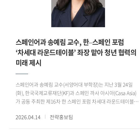
중동 정세로 인해 비대면 생중계 방식으로 전환됐다. 전쟁과
대한민국미술대전에서 입상하면서 공모전에 출품하기
폭력으로 혼란스러운 상황 속에서도 소설이 인간적 가치와
시작했습니다. 지금까지 40여 회 정도 입상했네요. 그중
아름다움을 환기하고 미래를 모색하는 문화적 지적 논의의
대한민국미술대전에서 처음 입상했던 대명포구 는 제 인생의
장으로 기능한다는 점에서 이번 시상식은 더욱 큰 의미를 지닌
작품이라 생각됩니다. 학교에 기증해서 지금 백년관 로비에
것으로 평가된다.백 교수는 올해 심사위원 가운데 유일한
걸려 있습니다. - 앞으로의 활동계획을 들려주십시오.저는 올해
스페인어과 송예림 교수, 한–스페인 포럼
비아랍권 인사로 참여했으며, 한국 연구자가 IPAF
2월 28일부로 그간의 교수직을 마무리했습니다. 명예교수로서
‘차세대 라운드테이블’ 좌장 맡아 청년 협력의
심사위원으로 선정된 것은 이번이 처음이다. 이를 통해
얼마간은 강의를 계속하고, 연구와 작업시간도 많이 가질
아랍문학에 대한 해석의 다양성이 확대되고, 아랍권 내 한국
미래 제시
예정입니다. 저는 연구하다가 지치면 붓을 들고 작업을 합니다.
연구자의 인지도 제고는 물론 국내 아랍어 연구자의 국제 무대
그래서 연구도 작업도 언제나 새롭습니다. 지금은 저와 같이
참여 기회 확대에도 기여할 것으로 기대된다.아울러 이번
은퇴한 한성대학교 역사문화학부 박준철 교수와 마르틴 루터의
스페인어과 송예림 교수(서양어대 부학장)는 지난 3월 24일
위촉은 우리 대학 통번역대학원이 아랍어 및 통번역 분야에서
일생을 담은 마르틴 브레히트의 대작을 번역 중입니다.
(화), 한국국제교류재단(KF)과 스페인 까사 아시아(Casa Asia)
국제적 경쟁력을 갖춘 교육 연구 기관임을 보여주는 사례로,
언어철학사 는 조만간 고대 부분을 마무리 지어 저서로 펴낼
가 공동 주최한 제16차 한 스페인 포럼 차세대 라운드테이블
향후 수상작의 한국어 번역과 국내 출판 가능성 확대에도
생각입니다. 돌아오는 4월경부터는 경인미술대전,
세션에서 좌장을 맡아 행사를 이끌었다.한 스페인 포럼은 양국
긍정적으로 작용할 전망이다.
남농미술대전, 대한민국현대미술대전 등에 출품하기 위해
2026.04.14
전략홍보팀
정부, 학계, 경제계 인사들이 참여해 학술 연구 교류와 미래
작업에 몰입할 작정입니다. 인생의 즐거움은 은퇴 이후라는
전략 산업 분야 협력 방안을 논의하는 대표적인 양국 간 협력
말이 있습니다. 저도 그 말처럼 한국외대와 함께한 긴 세월을
플랫폼이다. 특히 올해는 차세대 라운드테이블 세션이 새롭게
발판삼아 뜻깊은 은퇴 생활을 채워 나가려 합니다.※ 해당