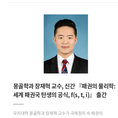
야수파의 강렬한 색채와 후기 인상주의 특유의 빛의 흔들림을
연구를 활발히 진행해 성과를 강의에 접목했습니다. 또
함께 담아내고자 했다. 특히 여름밤 특유의 눅진한 공기와
학생들에게 적극적으로 피드백을 줘 학생 개개인이 어떻게
바다의 깊이를 색채로 표현하는 데 집중했다고 밝혔다.정박한
발전해 나가야 할지 고민을 나눴습니다. 그리고 같은 학문을
대형 어선들은 곧 떠날 준비를 마친 존재들로서 정지와
닦은 선배로서 교과서 밖 세상에 대해 많이 알려주려
움직임의 경계를 상징하며, 항구의 고요함 속에 감춰진
노력했습니다. 그러한 노력의 결과가 최우수 강의 평가로
긴장감과 분주함을 드러낸다. 또한 화면 속 바다는 단순한
돌아온 게 아닐까 싶습니다. - 기억에 남는 연구성과와
배경을 넘어 희망과 미지의 세계를 암시하는 공간으로
대외활동이 있다면 들려주십시오.싱가포르 국립대학교에서
제시된다. 작가는 빛과 어둠이 교차하는 순간의 서정성을
공부할 때 이주민 연구를 많이 진행했습니다. 언어학과 이주민
포착하는 데 이번 작업의 핵심이 있었다고 설명했다. 절제된
연구는 차이가 큽니다. 우리나라에 동남아시아에서 넘어온
붓질과 그에 대비되는 부드러운 색의 흐름을 통해 감정의 결을
이주민이 점차 늘고 있어 우리 국민과 이주민이 상생하는
표현하고자 했으며, 그렇게 부산 남항의 밤은 떠남과 머묾이
방법을 풀어나가야 합니다. 그래서 이주민 관련 연구와
공존하는 풍경으로 완성되었다.한편 이재원 교수는 저서
몽골학과 장재혁 교수, 신간 『패권의 물리학:
사회서비스 개발 활동을 적극적으로 진행하고 있습니다.
『권력은 언어를 타고 흐른다』를 통해 언어와 권력, 프레임,
최근에는 보건복지부 사업으로 태국어 의료통역사 양성과정을
세계 패권국 탄생의 공식, f(s, t, i)』 출간
정치 담론의 관계를 인문학적으로 탐구하며, 언어가 단순한
개설했고, BBB코리아의 태국어 전화통역사 심사 양성과정,
의사소통 수단을 넘어 사회와 현실을 구성하는 힘이라는 점을
난민통역사 심사위원으로 활동했습니다. 전 세계 누구나
심층적으로 분석했다.아울러 서강대학교 조신 박사와의 공저
우리대학 몽골학과 장재혁 교수가 국제정치 속 패권의
강의를 볼 수 있는 KOCW 사이트에서는 제가 올린 태국어 교육
『쇼펜하우어의 논쟁 전략』에서는 쇼펜하우어의 『논쟁에서