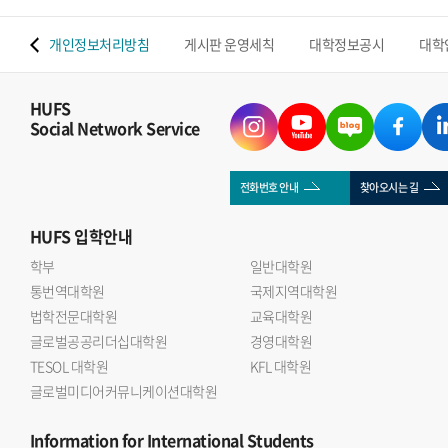
 맵
개인정보처리방침
게시판 운영세칙
대학정보공시
대학
HUFS
Social Network Service
전화번호 안내
찾아오시는 길
HUFS
입학안내
학부
일반대학원
통번역대학원
국제지역대학원
법학전문대학원
교육대학원
글로벌공공리더십대학원
경영대학원
TESOL 대학원
KFL 대학원
글로벌미디어커뮤니케이션대학원
Information
for International Students