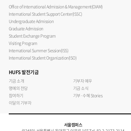
Office of International Admission & Management(OIAM)
International Student Support Center(ISSC)
Undergraduate Admission
Graduate Admission
Student Exchange Program
Visiting Program
International Summer Session(ISS)
International Student Organization(ISO)
HUFS
발전기금
기금 소개
기부자 예우
명예의 전당
기금 소식
참여하기
기부·수혜 Stories
이달의 기부자
서울캠퍼스
(02450) 서울특별시 동대문구 이문로 107 Tel. 82-2-2173-2114