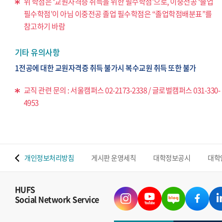
위 학점은 ‘교원자격증 취득을 위한 필수학점’으로, 이중전공 ‘졸업
필수학점’이 아님 이중전공 졸업 필수학점은 “졸업학점배분표”를
참고하기 바람
기타 유의사항
1전공에 대한 교원자격증 취득 불가시 복수교원 취득 또한 불가
교직 관련 문의 : 서울캠퍼스 02-2173-2338 / 글로벌캠퍼스 031-330-
4953
 맵
개인정보처리방침
게시판 운영세칙
대학정보공시
대학
HUFS
Social Network Service